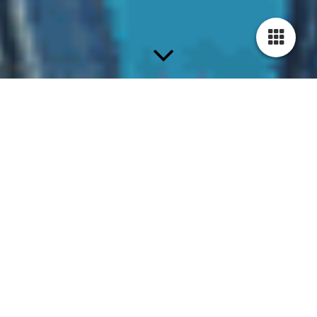
Wir vermieten aus eigenem
Immobilien – Portfolio exklusive
Wohnungen und Ladenlokale
in den
Top-
Wohnlagen von Köln: Südstadt,
Lindenthal & Nippes